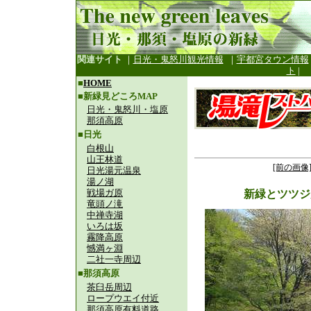
関連サイト
｜
日光・鬼怒川観光情報
｜
宇都宮タウン情報
ト
|
■
HOME
■新緑見どころMAP
日光・鬼怒川・塩原
那須高原
■日光
白根山
山王林道
[前の画像
日光湯元温泉
湯ノ湖
戦場ガ原
新緑とツツジ
竜頭ノ滝
中禅寺湖
いろは坂
霧降高原
憾満ヶ淵
二社一寺周辺
■那須高原
茶臼岳周辺
ロープウエイ付近
那須高原有料道路