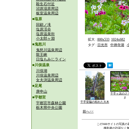
殺生石付近
沼原湿原周辺
板室温泉周辺
■塩原
回顧ノ滝
塩原渓谷
塩原温泉街
小太郎ヶ淵
拡大 :
800x533
1024x682
■鬼怒川
タグ :
日光市
中禅寺湖
鬼怒川温泉周辺
龍王峡
日塩もみじライン
■川俣温泉
川俣湖
川俣温泉周辺
女夫渕温泉周辺
■足尾
庚申山
千手ヶ浜のク
■宇都宮
4
千手堂脇の枯れた大木
宇都宮市森林公園
栃木県中央公園
前へ<<
このWebサイトの写真の
権利者の許諾なく