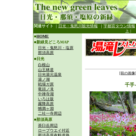
関連サイト
｜
日光・鬼怒川観光情報
｜
宇都宮タウン情報
ト
|
■
HOME
■新緑見どころMAP
日光・鬼怒川・塩原
那須高原
■日光
白根山
山王林道
[前の画像
日光湯元温泉
湯ノ湖
戦場ガ原
千手
竜頭ノ滝
中禅寺湖
いろは坂
霧降高原
憾満ヶ淵
二社一寺周辺
■那須高原
茶臼岳周辺
ロープウエイ付近
那須高原有料道路