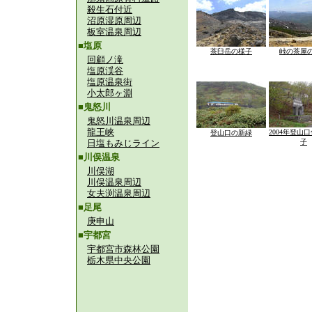
殺生石付近
沼原湿原周辺
板室温泉周辺
■塩原
茶臼岳の様子
峠の茶屋
回顧ノ滝
塩原渓谷
塩原温泉街
小太郎ヶ淵
■鬼怒川
鬼怒川温泉周辺
龍王峡
2004年登山
登山口の新緑
日塩もみじライン
子
■川俣温泉
川俣湖
川俣温泉周辺
女夫渕温泉周辺
■足尾
庚申山
■宇都宮
宇都宮市森林公園
栃木県中央公園