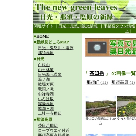
関連サイト
｜
日光・鬼怒川観光情報
｜
宇都宮タウン情報
ト
|
■
HOME
■新緑見どころMAP
日光・鬼怒川・塩原
那須高原
■日光
白根山
山王林道
「
茶臼岳
」 の画像一覧
日光湯元温泉
湯ノ湖
那須町 (11)
那須高原 (1)
戦場ガ原
竜頭ノ滝
中禅寺湖
いろは坂
霧降高原
憾満ヶ淵
二社一寺周辺
登山口の新緑はこれか
やっと春が訪
■那須高原
ら
茶臼岳周辺
ロープウエイ付近
那須高原有料道路