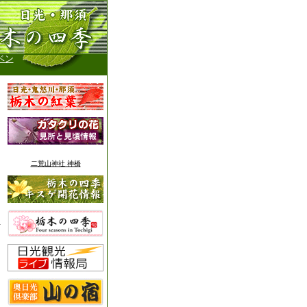
ベン
二荒山神社 神橋