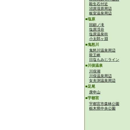
殺生石付近
沼原湿原周辺
板室温泉周辺
■塩原
回顧ノ滝
塩原渓谷
塩原温泉街
小太郎ヶ淵
■鬼怒川
鬼怒川温泉周辺
龍王峡
日塩もみじライン
■川俣温泉
川俣湖
川俣温泉周辺
女夫渕温泉周辺
■足尾
庚申山
■宇都宮
宇都宮市森林公園
栃木県中央公園