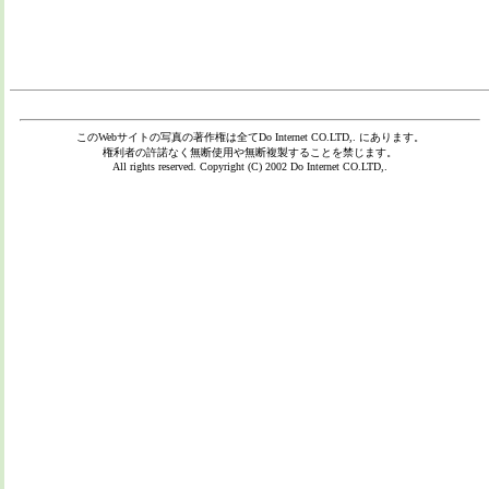
このWebサイトの写真の著作権は全て
Do Internet CO.LTD,.
にあります。
権利者の許諾なく無断使用や無断複製することを禁じます。
All rights reserved. Copyright (C) 2002
Do Internet CO.LTD,.