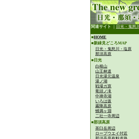
関連サイト
｜
日光・鬼怒
■
HOME
■新緑見どころMAP
日光・鬼怒川・塩原
那須高原
■日光
白根山
山王林道
日光湯元温泉
湯ノ湖
戦場ガ原
竜頭ノ滝
中禅寺湖
いろは坂
霧降高原
憾満ヶ淵
二社一寺周辺
■那須高原
茶臼岳周辺
ロープウエイ付近
那須高原有料道路