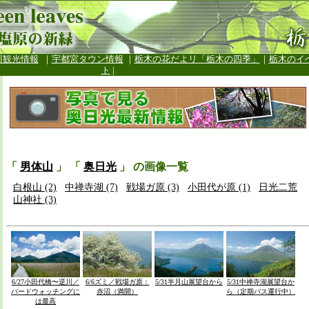
川観光情報
｜
宇都宮タウン情報
｜
栃木の花だよリ「栃木の四季」
｜
栃木のイ
ト
|
「
男体山
」 「
奥日光
」 の画像一覧
白根山 (2)
中禅寺湖 (7)
戦場ガ原 (3)
小田代が原 (1)
日光二荒
山神社 (3)
6/27小田代橋〜逆川／
6/6ズミ／戦場ガ原：
5/31半月山展望台から
5/31中禅寺湖展望台か
バードウォッチングに
赤沼（満開）
ら（定期バス運行中）
は最高