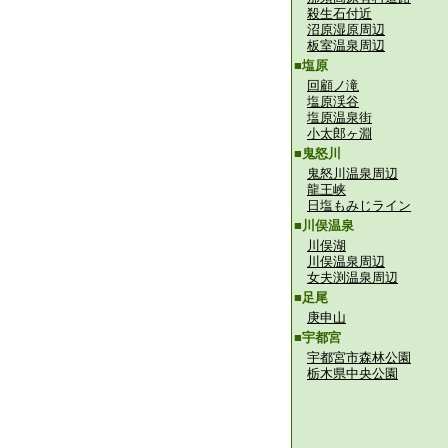
殺生石付近
沼原湿原周辺
板室温泉周辺
■塩原
回顧ノ滝
塩原渓谷
塩原温泉街
小太郎ヶ淵
■鬼怒川
鬼怒川温泉周辺
龍王峡
日塩もみじライン
■川俣温泉
川俣湖
川俣温泉周辺
女夫渕温泉周辺
■足尾
庚申山
■宇都宮
宇都宮市森林公園
栃木県中央公園