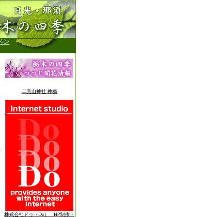
ベン
二荒山神社 神橋
株式会社ドゥ（Do） HP制作・