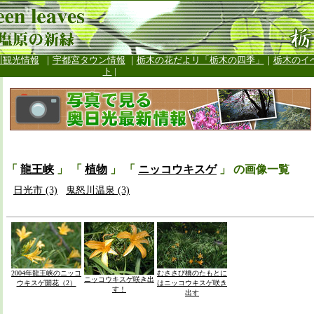
川観光情報
｜
宇都宮タウン情報
｜
栃木の花だよリ「栃木の四季」
｜
栃木のイ
ト
|
「
龍王峡
」 「
植物
」 「
ニッコウキスゲ
」 の画像一覧
日光市 (3)
鬼怒川温泉 (3)
2004年龍王峡のニッコ
むささび橋のたもとに
ニッコウキスゲ咲き出
ウキスゲ開花（2）
はニッコウキスゲ咲き
す！
出す