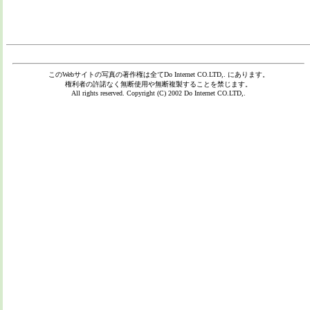
このWebサイトの写真の著作権は全て
Do Internet CO.LTD,.
にあります。
権利者の許諾なく無断使用や無断複製することを禁じます。
All rights reserved. Copyright (C) 2002
Do Internet CO.LTD,.