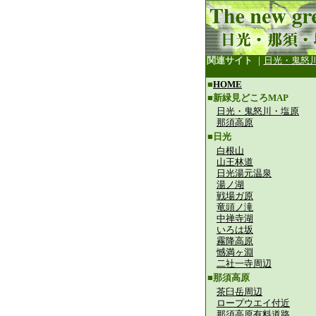
関連サイト
｜
日光・鬼怒
■
HOME
■新緑見どころMAP
日光・鬼怒川・塩原
那須高原
■日光
白根山
山王林道
日光湯元温泉
湯ノ湖
戦場ガ原
竜頭ノ滝
中禅寺湖
いろは坂
霧降高原
憾満ヶ淵
二社一寺周辺
■那須高原
茶臼岳周辺
ロープウエイ付近
那須高原有料道路