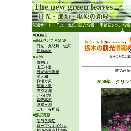
関連サイト
｜
日光・鬼怒川観光情報
｜
宇都宮タウン情報
ト
|
■
HOME
■新緑見どころMAP
日光・鬼怒川・塩原
那須高原
■日光
栃木の四季が運
白根山
山王林道
[前の画像
日光湯元温泉
湯ノ湖
戦場ガ原
2008年 クリ
竜頭ノ滝
中禅寺湖
いろは坂
霧降高原
憾満ヶ淵
二社一寺周辺
■那須高原
茶臼岳周辺
ロープウエイ付近
那須高原有料道路