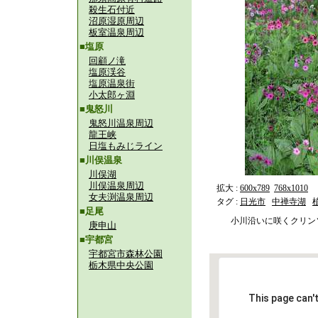
殺生石付近
沼原湿原周辺
板室温泉周辺
■塩原
回顧ノ滝
塩原渓谷
塩原温泉街
小太郎ヶ淵
■鬼怒川
鬼怒川温泉周辺
龍王峡
日塩もみじライン
■川俣温泉
川俣湖
川俣温泉周辺
拡大 :
600x789
768x1010
女夫渕温泉周辺
タグ :
日光市
中禅寺湖
■足尾
小川沿いに咲くクリン
庚申山
■宇都宮
宇都宮市森林公園
栃木県中央公園
This page can'