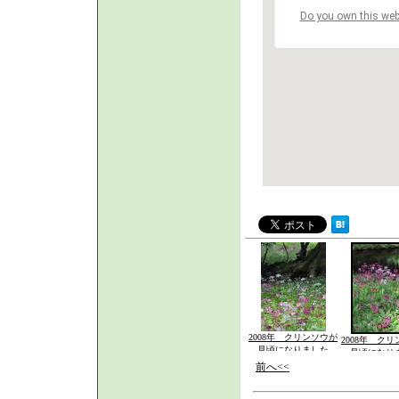
Do you own this web
2008年 クリンソウが
2008年 ク
見頃になりました
見頃になり
（4）
（3）
前へ<<