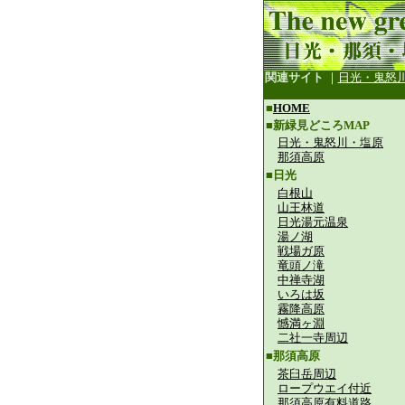
関連サイト
｜
日光・鬼怒
■
HOME
■新緑見どころMAP
日光・鬼怒川・塩原
那須高原
■日光
白根山
山王林道
日光湯元温泉
湯ノ湖
戦場ガ原
竜頭ノ滝
中禅寺湖
いろは坂
霧降高原
憾満ヶ淵
二社一寺周辺
■那須高原
茶臼岳周辺
ロープウエイ付近
那須高原有料道路