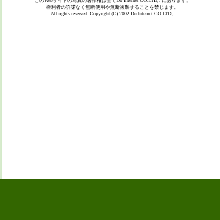
このWebサイトの写真の著作権は全て
Do Internet CO.LTD,.
にあります。
権利者の許諾なく無断使用や無断複製することを禁じます。
All rights reserved. Copyright (C) 2002
Do Internet CO.LTD,.