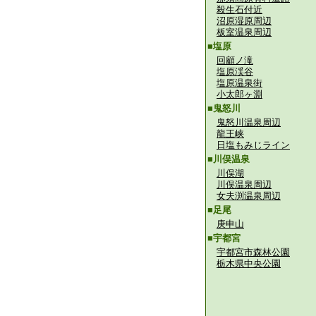
殺生石付近
沼原湿原周辺
板室温泉周辺
■塩原
回顧ノ滝
塩原渓谷
塩原温泉街
小太郎ヶ淵
■鬼怒川
鬼怒川温泉周辺
龍王峡
日塩もみじライン
■川俣温泉
川俣湖
川俣温泉周辺
女夫渕温泉周辺
■足尾
庚申山
■宇都宮
宇都宮市森林公園
栃木県中央公園