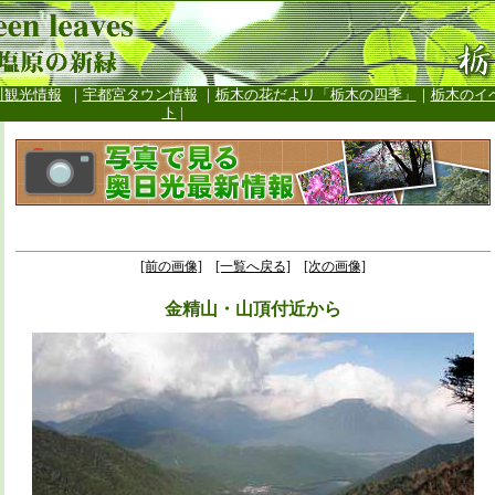
川観光情報
｜
宇都宮タウン情報
｜
栃木の花だよリ「栃木の四季」
｜
栃木のイ
ト
|
[前の画像]
[一覧へ戻る]
[次の画像]
金精山・山頂付近から