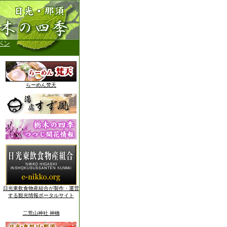
ベン
らーめん梵天
日光東飲食物産組合が製作・運営
する観光情報ポータルサイト
二荒山神社 神橋