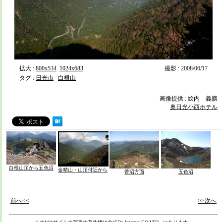
拡大 :
800x534
1024x683
撮影 : 2008/06/17
タグ :
日光市
白根山
画像提供 : 絵内 義勝
奥日光小西ホテル
白根山頂から五色沼
金精山・山頂付近から
菅沼方面
五色沼
前へ<<
>>次へ