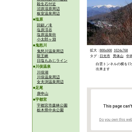
殺生石付近
沼原湿原周辺
板室温泉周辺
■塩原
回顧ノ滝
塩原渓谷
塩原温泉街
小太郎ヶ淵
■鬼怒川
拡大 :
800x600
1024x768
鬼怒川温泉周辺
龍王峡
タグ :
日光市
男体山
中
日塩もみじライン
白雲トンネルの横を1
■川俣温泉
出来ます
川俣湖
川俣温泉周辺
女夫渕温泉周辺
■足尾
庚申山
■宇都宮
宇都宮市森林公園
This page can'
栃木県中央公園
Do you own this web