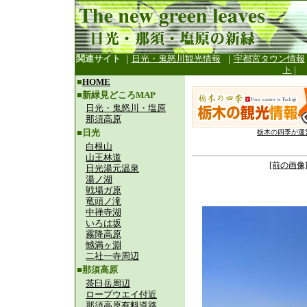
関連サイト
｜
日光・鬼怒川観光情報
｜
宇都宮タウン情報
ト
|
■
HOME
■新緑見どころMAP
日光・鬼怒川・塩原
那須高原
■日光
栃木の四季が運
白根山
山王林道
[前の画像
日光湯元温泉
湯ノ湖
戦場ガ原
竜頭ノ滝
中禅寺湖
いろは坂
霧降高原
憾満ヶ淵
二社一寺周辺
■那須高原
茶臼岳周辺
ロープウエイ付近
那須高原有料道路