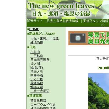
関連サイト
｜
日光・鬼怒川観光情報
｜
宇都宮タウン情報
ト
|
■
HOME
■新緑見どころMAP
日光・鬼怒川・塩原
那須高原
■日光
白根山
山王林道
[前の画像
日光湯元温泉
湯ノ湖
戦場ガ原
201
竜頭ノ滝
中禅寺湖
いろは坂
霧降高原
憾満ヶ淵
二社一寺周辺
■那須高原
茶臼岳周辺
ロープウエイ付近
那須高原有料道路