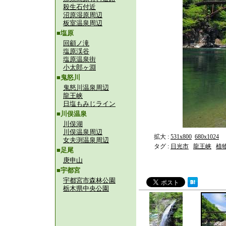
殺生石付近
沼原湿原周辺
板室温泉周辺
■塩原
回顧ノ滝
塩原渓谷
塩原温泉街
小太郎ヶ淵
■鬼怒川
鬼怒川温泉周辺
龍王峡
日塩もみじライン
■川俣温泉
川俣湖
川俣温泉周辺
拡大 :
531x800
680x1024
女夫渕温泉周辺
タグ :
日光市
龍王峡
植
■足尾
庚申山
■宇都宮
宇都宮市森林公園
栃木県中央公園