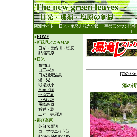
関連サイト
｜
日光・鬼怒川観光情報
｜
宇都宮タウン情報
ト
|
■
HOME
■新緑見どころMAP
日光・鬼怒川・塩原
那須高原
■日光
白根山
山王林道
[前の画像
日光湯元温泉
湯ノ湖
戦場ガ原
湯の街
竜頭ノ滝
中禅寺湖
いろは坂
霧降高原
憾満ヶ淵
二社一寺周辺
■那須高原
茶臼岳周辺
ロープウエイ付近
那須高原有料道路