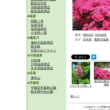
殺生石付近
沼原湿原周辺
板室温泉周辺
■塩原
回顧ノ滝
塩原渓谷
塩原温泉街
小太郎ヶ淵
拡大 :
800x543
1024x695
■鬼怒川
タグ :
日光市
鬼怒川温泉
鬼怒川温泉周辺
龍王峡
日塩もみじライン
■川俣温泉
川俣湖
川俣温泉周辺
女夫渕温泉周辺
■足尾
庚申山
湯の街公園の
■宇都宮
満開
トチノキノの花 １
宇都宮市森林公園
栃木県中央公園
前へ<<
このWebサイトの写真の