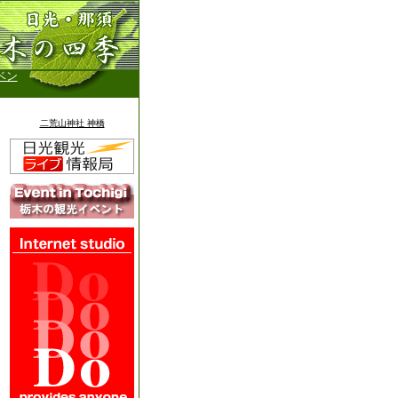
ベン
二荒山神社 神橋