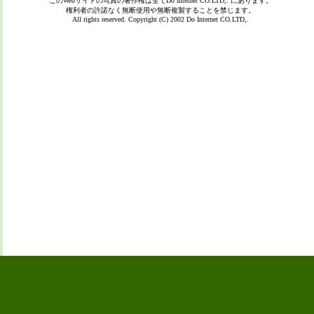
このWebサイトの写真の著作権は全て
Do Internet CO.LTD,.
にあります。
権利者の許諾なく無断使用や無断複製することを禁じます。
All rights reserved. Copyright (C) 2002
Do Internet CO.LTD,.