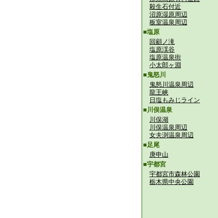
殺生石付近
沼原湿原周辺
板室温泉周辺
■塩原
回顧ノ滝
塩原渓谷
塩原温泉街
小太郎ヶ淵
■鬼怒川
鬼怒川温泉周辺
龍王峡
日塩もみじライン
■川俣温泉
川俣湖
川俣温泉周辺
女夫渕温泉周辺
■足尾
庚申山
■宇都宮
宇都宮市森林公園
栃木県中央公園