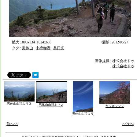
拡大 :
800x534
1024x683
撮影 : 2012/06/27
タグ :
男体山
中禅寺湖
奥日光
画像提供 : 株式会社ドゥ
株式会社ドゥ
男体山山頂より３
男体山山頂より２
ヤシオツツジ
男体山山頂より
前へ<<
>>次へ