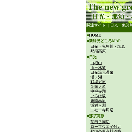
関連サイト
｜
日光・鬼怒
■
HOME
■新緑見どころMAP
日光・鬼怒川・塩原
那須高原
■日光
白根山
山王林道
日光湯元温泉
湯ノ湖
戦場ガ原
竜頭ノ滝
中禅寺湖
いろは坂
霧降高原
憾満ヶ淵
二社一寺周辺
■那須高原
茶臼岳周辺
ロープウエイ付近
那須高原有料道路