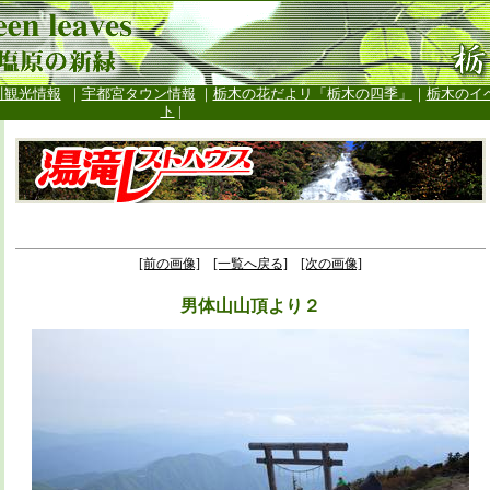
川観光情報
｜
宇都宮タウン情報
｜
栃木の花だよリ「栃木の四季」
｜
栃木のイ
ト
|
[前の画像]
[一覧へ戻る]
[次の画像]
男体山山頂より２