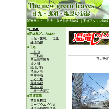
関連サイト
｜
日光・鬼怒川観光情報
｜
宇都宮タウン情報
ト
|
■
HOME
■新緑見どころMAP
日光・鬼怒川・塩原
那須高原
■日光
白根山
山王林道
[前の画像
日光湯元温泉
湯ノ湖
戦場ガ原
竜頭ノ滝
中禅寺湖
いろは坂
霧降高原
憾満ヶ淵
二社一寺周辺
■那須高原
茶臼岳周辺
ロープウエイ付近
那須高原有料道路