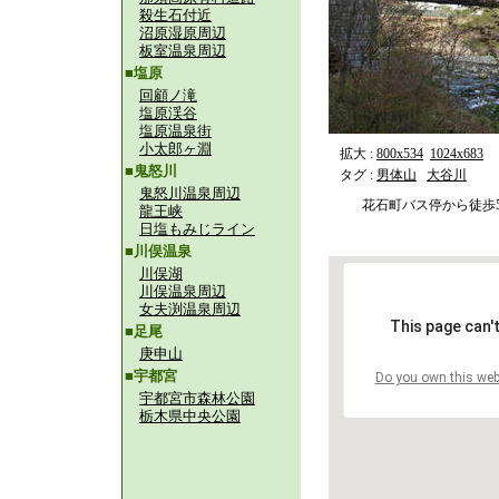
殺生石付近
沼原湿原周辺
板室温泉周辺
■塩原
回顧ノ滝
塩原渓谷
塩原温泉街
小太郎ヶ淵
拡大 :
800x534
1024x683
■鬼怒川
タグ :
男体山
大谷川
鬼怒川温泉周辺
花石町バス停から徒歩
龍王峡
日塩もみじライン
■川俣温泉
川俣湖
川俣温泉周辺
女夫渕温泉周辺
This page can'
■足尾
庚申山
■宇都宮
Do you own this web
宇都宮市森林公園
栃木県中央公園