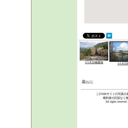
5/1大日橋園地
5/1大日
前へ<<
このWebサイトの写真の
権利者の許諾なく
All rights reserve