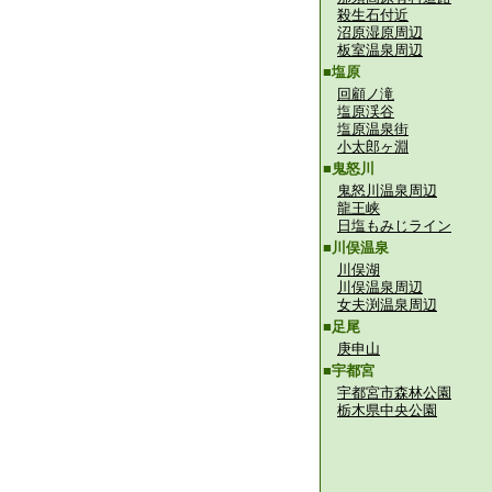
殺生石付近
沼原湿原周辺
板室温泉周辺
■塩原
回顧ノ滝
塩原渓谷
塩原温泉街
小太郎ヶ淵
■鬼怒川
鬼怒川温泉周辺
龍王峡
日塩もみじライン
■川俣温泉
川俣湖
川俣温泉周辺
女夫渕温泉周辺
■足尾
庚申山
■宇都宮
宇都宮市森林公園
栃木県中央公園