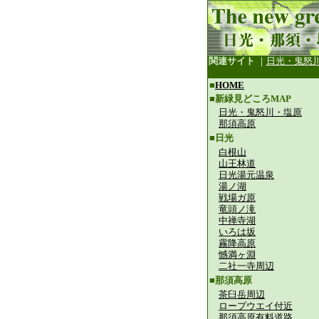
関連サイト
｜
日光・鬼怒
■
HOME
■新緑見どころMAP
日光・鬼怒川・塩原
那須高原
■日光
白根山
山王林道
日光湯元温泉
湯ノ湖
戦場ガ原
竜頭ノ滝
中禅寺湖
いろは坂
霧降高原
憾満ヶ淵
二社一寺周辺
■那須高原
茶臼岳周辺
ロープウエイ付近
那須高原有料道路