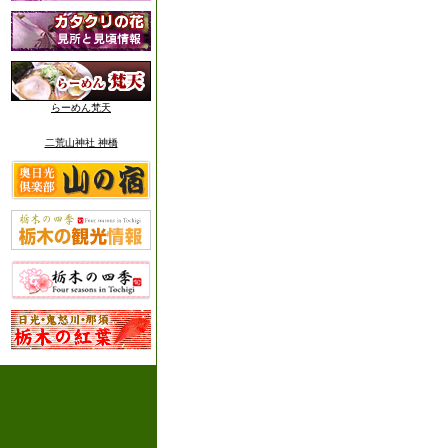
らーめん梵天
二荒山神社 神橋