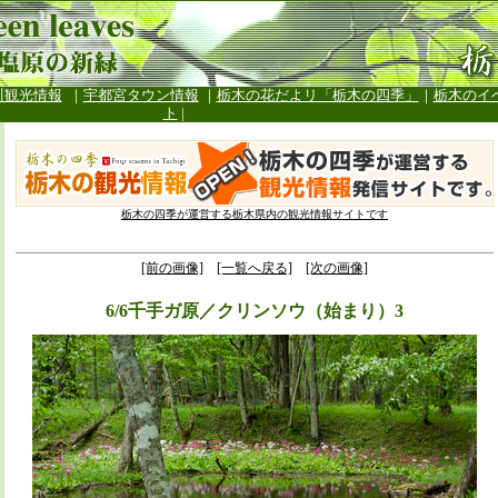
川観光情報
｜
宇都宮タウン情報
｜
栃木の花だよリ「栃木の四季」
｜
栃木のイ
ト
|
栃木の四季が運営する栃木県内の観光情報サイトです
[前の画像]
[一覧へ戻る]
[次の画像]
6/6千手ガ原／クリンソウ（始まり）3