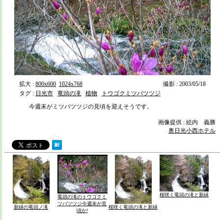
拡大 :
800x600
1024x768
撮影 : 2003/05/18
タグ :
日光市
竜頭の滝
植物
トウゴクミツバツツジ
今週末がミツバツツジの見頃を迎えそうです。
画像提供 : 絵内 義勝
奥日光小西ホテル
桜咲く竜頭の滝と新緑
竜頭の滝のトウゴクミ
ツバツツジ今週末が見
新緑の竜頭ノ滝
桜咲く竜頭の滝と新緑
頃か!