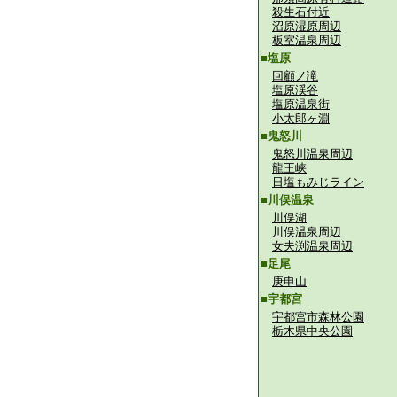
殺生石付近
沼原湿原周辺
板室温泉周辺
■塩原
回顧ノ滝
塩原渓谷
塩原温泉街
小太郎ヶ淵
■鬼怒川
鬼怒川温泉周辺
龍王峡
日塩もみじライン
■川俣温泉
川俣湖
川俣温泉周辺
女夫渕温泉周辺
■足尾
庚申山
■宇都宮
宇都宮市森林公園
栃木県中央公園