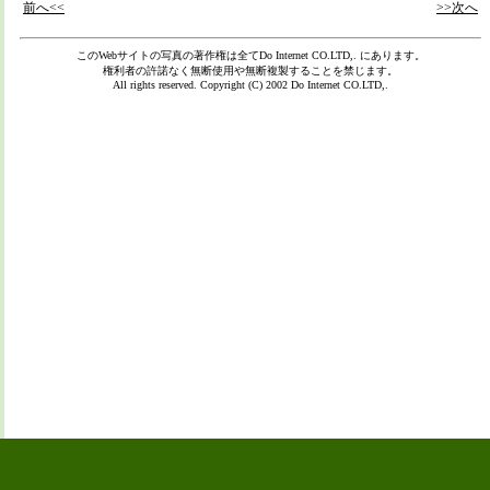
前へ<<
>>次へ
このWebサイトの写真の著作権は全て
Do Internet CO.LTD,.
にあります。
権利者の許諾なく無断使用や無断複製することを禁じます。
All rights reserved. Copyright (C) 2002
Do Internet CO.LTD,.