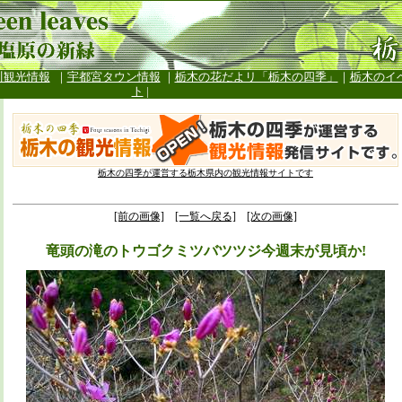
川観光情報
｜
宇都宮タウン情報
｜
栃木の花だよリ「栃木の四季」
｜
栃木のイ
ト
|
栃木の四季が運営する栃木県内の観光情報サイトです
[前の画像]
[一覧へ戻る]
[次の画像]
竜頭の滝のトウゴクミツバツツジ今週末が見頃か!