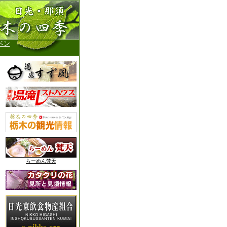
ベン
らーめん梵天