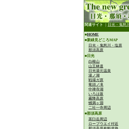
関連サイト
｜
日光・鬼怒
■
HOME
■新緑見どころMAP
日光・鬼怒川・塩原
那須高原
■日光
白根山
山王林道
日光湯元温泉
湯ノ湖
戦場ガ原
竜頭ノ滝
中禅寺湖
いろは坂
霧降高原
憾満ヶ淵
二社一寺周辺
■那須高原
茶臼岳周辺
ロープウエイ付近
那須高原有料道路