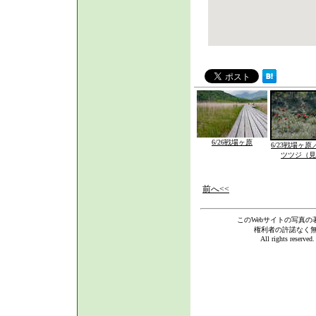
6/26戦場ヶ原
6/23戦場ヶ
ツツジ（見
前へ<<
このWebサイトの写真の
権利者の許諾なく
All rights reserve