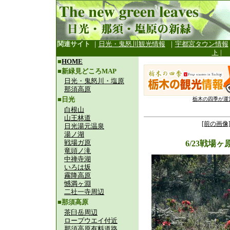
関連サイト
｜
日光・鬼怒川観光情報
｜
宇都宮タウン情報
ト
|
■
HOME
■新緑見どころMAP
日光・鬼怒川・塩原
那須高原
■日光
栃木の四季が運
白根山
山王林道
[前の画像
日光湯元温泉
湯ノ湖
戦場ガ原
6/23戦場
竜頭ノ滝
中禅寺湖
いろは坂
霧降高原
憾満ヶ淵
二社一寺周辺
■那須高原
茶臼岳周辺
ロープウエイ付近
那須高原有料道路