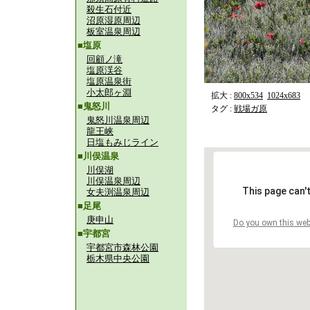
殺生石付近
沼原湿原周辺
板室温泉周辺
■塩原
回顧ノ滝
塩原渓谷
塩原温泉街
小太郎ヶ淵
拡大 :
800x534
1024x683
■鬼怒川
タグ :
戦場ガ原
鬼怒川温泉周辺
龍王峡
日塩もみじライン
■川俣温泉
川俣湖
川俣温泉周辺
This page can'
女夫渕温泉周辺
■足尾
庚申山
Do you own this web
■宇都宮
宇都宮市森林公園
栃木県中央公園