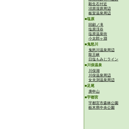
殺生石付近
沼原湿原周辺
板室温泉周辺
■塩原
回顧ノ滝
塩原渓谷
塩原温泉街
小太郎ヶ淵
■鬼怒川
鬼怒川温泉周辺
龍王峡
日塩もみじライン
■川俣温泉
川俣湖
川俣温泉周辺
女夫渕温泉周辺
■足尾
庚申山
■宇都宮
宇都宮市森林公園
栃木県中央公園