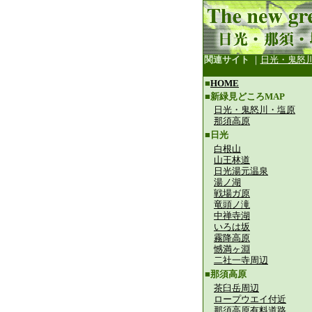
関連サイト
｜
日光・鬼怒
■
HOME
■新緑見どころMAP
日光・鬼怒川・塩原
那須高原
■日光
白根山
山王林道
日光湯元温泉
湯ノ湖
戦場ガ原
竜頭ノ滝
中禅寺湖
いろは坂
霧降高原
憾満ヶ淵
二社一寺周辺
■那須高原
茶臼岳周辺
ロープウエイ付近
那須高原有料道路