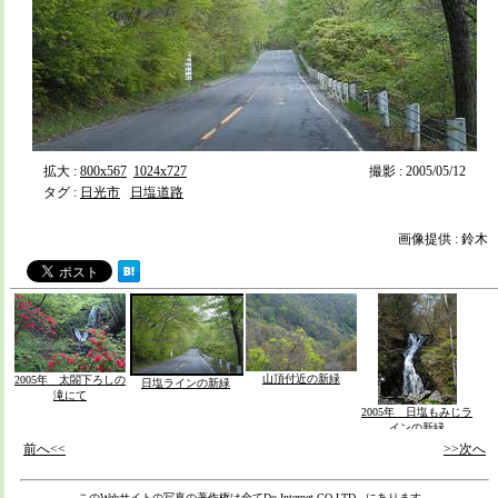
拡大 :
800x567
1024x727
撮影 : 2005/05/12
タグ :
日光市
日塩道路
画像提供 : 鈴木
山頂付近の新緑
2005年 太閤下ろしの
日塩ラインの新緑
滝にて
2005年 日塩もみじラ
インの新緑
前へ<<
>>次へ
このWebサイトの写真の著作権は全て
Do Internet CO.LTD,.
にあります。