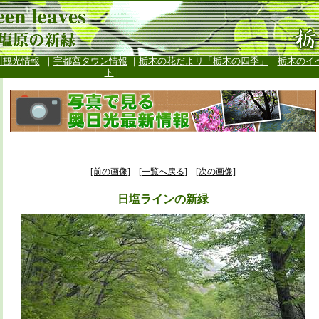
川観光情報
｜
宇都宮タウン情報
｜
栃木の花だよリ「栃木の四季」
｜
栃木のイ
ト
|
[前の画像]
[一覧へ戻る]
[次の画像]
日塩ラインの新緑