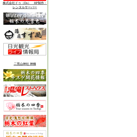
株式会社ドゥ（Do） HP制作・
レンタルサーバー
二荒山神社 神橋