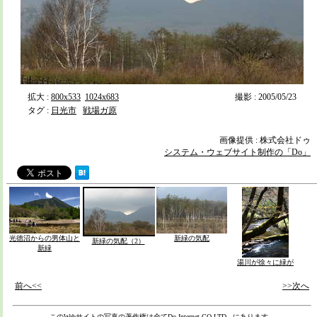
拡大 :
800x533
1024x683
撮影 : 2005/05/23
タグ :
日光市
戦場ガ原
画像提供 : 株式会社ドゥ
システム・ウェブサイト制作の「Do」
光徳沼からの男体山と
新緑の気配
新緑の気配（2）
新緑
湯川が徐々に緑が
前へ<<
>>次へ
このWebサイトの写真の著作権は全て
Do Internet CO.LTD,.
にあります。