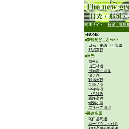
関連サイト
｜
日光・鬼怒
■
HOME
■新緑見どころMAP
日光・鬼怒川・塩原
那須高原
■日光
白根山
山王林道
日光湯元温泉
湯ノ湖
戦場ガ原
竜頭ノ滝
中禅寺湖
いろは坂
霧降高原
憾満ヶ淵
二社一寺周辺
■那須高原
茶臼岳周辺
ロープウエイ付近
那須高原有料道路