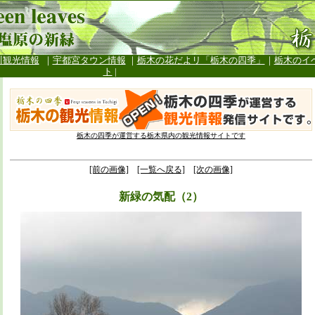
川観光情報
｜
宇都宮タウン情報
｜
栃木の花だよリ「栃木の四季」
｜
栃木のイ
ト
|
栃木の四季が運営する栃木県内の観光情報サイトです
[前の画像]
[一覧へ戻る]
[次の画像]
新緑の気配（2）