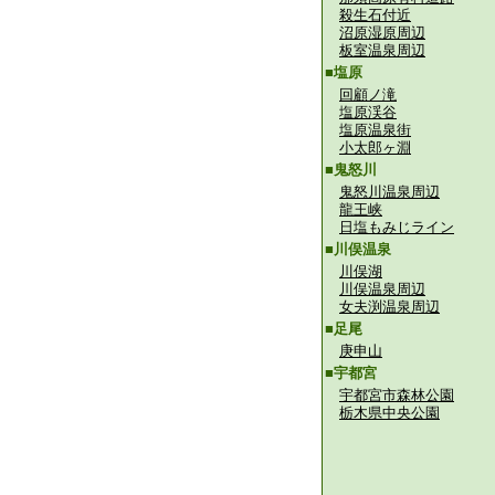
殺生石付近
沼原湿原周辺
板室温泉周辺
■塩原
回顧ノ滝
塩原渓谷
塩原温泉街
小太郎ヶ淵
■鬼怒川
鬼怒川温泉周辺
龍王峡
日塩もみじライン
■川俣温泉
川俣湖
川俣温泉周辺
女夫渕温泉周辺
■足尾
庚申山
■宇都宮
宇都宮市森林公園
栃木県中央公園