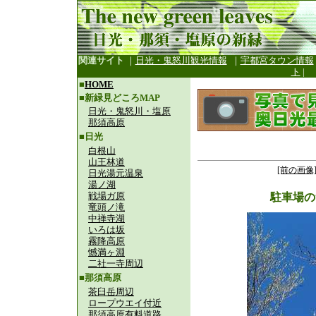
関連サイト
｜
日光・鬼怒川観光情報
｜
宇都宮タウン情報
ト
|
■
HOME
■新緑見どころMAP
日光・鬼怒川・塩原
那須高原
■日光
白根山
山王林道
[前の画像
日光湯元温泉
湯ノ湖
戦場ガ原
駐車場の
竜頭ノ滝
中禅寺湖
いろは坂
霧降高原
憾満ヶ淵
二社一寺周辺
■那須高原
茶臼岳周辺
ロープウエイ付近
那須高原有料道路