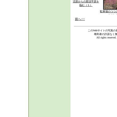
沼原からの那須平原を
臨む（１）
駐車場のつつ
きだし
前へ<<
このWebサイトの写真の
権利者の許諾なく
All rights reserve