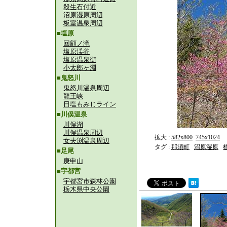
殺生石付近
沼原湿原周辺
板室温泉周辺
■塩原
回顧ノ滝
塩原渓谷
塩原温泉街
小太郎ヶ淵
■鬼怒川
鬼怒川温泉周辺
龍王峡
日塩もみじライン
■川俣温泉
川俣湖
川俣温泉周辺
拡大 :
582x800
745x1024
女夫渕温泉周辺
タグ :
那須町
沼原湿原
■足尾
庚申山
■宇都宮
宇都宮市森林公園
栃木県中央公園