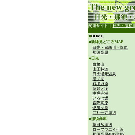
関連サイト
｜
日光・鬼怒
■
HOME
■新緑見どころMAP
日光・鬼怒川・塩原
那須高原
■日光
白根山
山王林道
日光湯元温泉
湯ノ湖
戦場ガ原
竜頭ノ滝
中禅寺湖
いろは坂
霧降高原
憾満ヶ淵
二社一寺周辺
■那須高原
茶臼岳周辺
ロープウエイ付近
那須高原有料道路