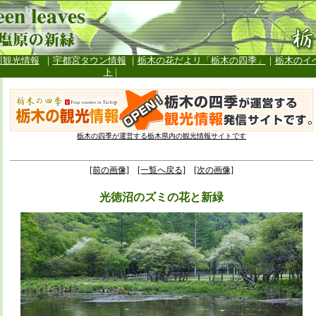
川観光情報
｜
宇都宮タウン情報
｜
栃木の花だよリ「栃木の四季」
｜
栃木のイ
ト
|
栃木の四季が運営する栃木県内の観光情報サイトです
[前の画像]
[一覧へ戻る]
[次の画像]
光徳沼のズミの花と新緑