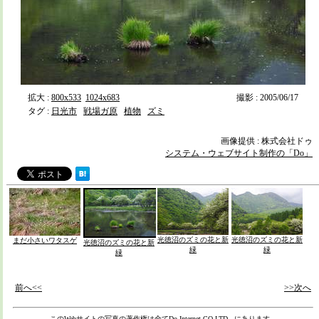
拡大 :
800x533
1024x683
撮影 : 2005/06/17
タグ :
日光市
戦場ガ原
植物
ズミ
画像提供 : 株式会社ドゥ
システム・ウェブサイト制作の「Do」
光徳沼のズミの花と新
光徳沼のズミの花と新
まだ小さいワタスゲ
光徳沼のズミの花と新
緑
緑
緑
前へ<<
>>次へ
このWebサイトの写真の著作権は全て
Do Internet CO.LTD,.
にあります。