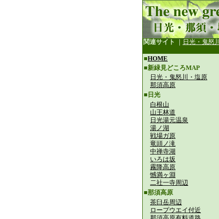
関連サイト
｜
日光・鬼怒
■
HOME
■新緑見どころMAP
日光・鬼怒川・塩原
那須高原
■日光
白根山
山王林道
日光湯元温泉
湯ノ湖
戦場ガ原
竜頭ノ滝
中禅寺湖
いろは坂
霧降高原
憾満ヶ淵
二社一寺周辺
■那須高原
茶臼岳周辺
ロープウエイ付近
那須高原有料道路