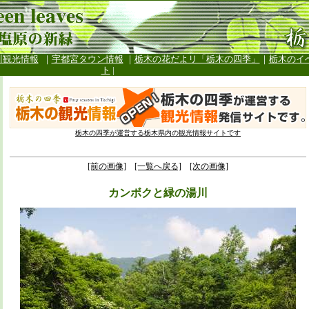
川観光情報
｜
宇都宮タウン情報
｜
栃木の花だよリ「栃木の四季」
｜
栃木のイ
ト
|
栃木の四季が運営する栃木県内の観光情報サイトです
[前の画像]
[一覧へ戻る]
[次の画像]
カンボクと緑の湯川