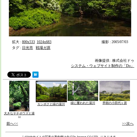
拡大 :
800x533
1024x683
撮影 : 2005/07/03
タグ :
日光市
戦場ガ原
画像提供 : 株式会社ドゥ
システム・ウェブサイト制作の「Do」
緑に覆われた湯川
早朝の小田代ヶ原
カンボクと緑の湯川
大きなヤチボウズと湯
川
前へ<<
>>次へ
このWebサイトの写真の著作権は全て
Do Internet CO.LTD,.
にあります。