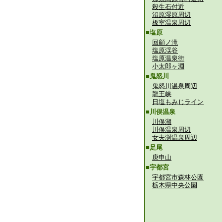
殺生石付近
沼原湿原周辺
板室温泉周辺
■塩原
回顧ノ滝
塩原渓谷
塩原温泉街
小太郎ヶ淵
■鬼怒川
鬼怒川温泉周辺
龍王峡
日塩もみじライン
■川俣温泉
川俣湖
川俣温泉周辺
女夫渕温泉周辺
■足尾
庚申山
■宇都宮
宇都宮市森林公園
栃木県中央公園