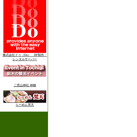
株式会社ドゥ（Do） HP制作・
レンタルサーバー
二荒山神社 神橋
らーめん梵天