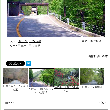
拡大 :
800x595
1024x761
撮影 : 2007/05/11
タグ :
日光市
日塩道路
画像提供 : 鈴木
日塩もみじライン入口
日塩ラインの新緑
2005年 太閤下ろしの
2007年 日塩もみじラ
付近
滝にて
インの新緑
前へ<<
>>次へ