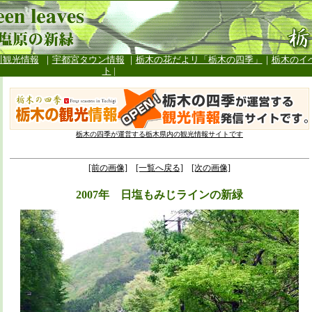
川観光情報
｜
宇都宮タウン情報
｜
栃木の花だよリ「栃木の四季」
｜
栃木のイ
ト
|
栃木の四季が運営する栃木県内の観光情報サイトです
[前の画像]
[一覧へ戻る]
[次の画像]
2007年 日塩もみじラインの新緑