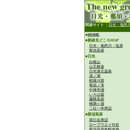
関連サイト
｜
日光・鬼怒
■
HOME
■新緑見どころMAP
日光・鬼怒川・塩原
那須高原
■日光
白根山
山王林道
日光湯元温泉
湯ノ湖
戦場ガ原
竜頭ノ滝
中禅寺湖
いろは坂
霧降高原
憾満ヶ淵
二社一寺周辺
■那須高原
茶臼岳周辺
ロープウエイ付近
那須高原有料道路