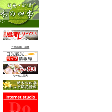
ベン
二荒山神社 神橋
らーめん梵天