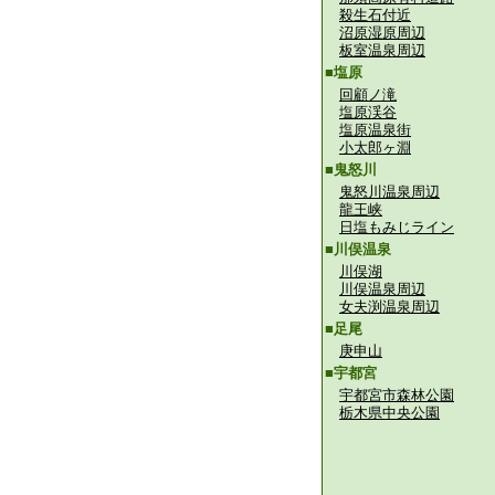
殺生石付近
沼原湿原周辺
板室温泉周辺
■塩原
回顧ノ滝
塩原渓谷
塩原温泉街
小太郎ヶ淵
■鬼怒川
鬼怒川温泉周辺
龍王峡
日塩もみじライン
■川俣温泉
川俣湖
川俣温泉周辺
女夫渕温泉周辺
■足尾
庚申山
■宇都宮
宇都宮市森林公園
栃木県中央公園