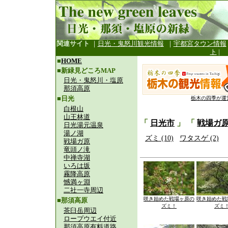
関連サイト
｜
日光・鬼怒川観光情報
｜
宇都宮タウン情報
ト
|
■
HOME
■新緑見どころMAP
日光・鬼怒川・塩原
那須高原
■日光
栃木の四季が運
白根山
山王林道
「
日光市
」 「
戦場ガ
日光湯元温泉
湯ノ湖
ズミ (10)
ワタスゲ (2)
戦場ガ原
竜頭ノ滝
中禅寺湖
いろは坂
霧降高原
憾満ヶ淵
二社一寺周辺
咲き始めた戦場ヶ原の
咲き始めた戦
■那須高原
ズミ！
ズミ
茶臼岳周辺
ロープウエイ付近
那須高原有料道路