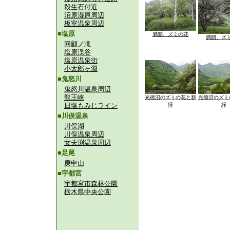
殺生石付近
沼原湿原周辺
板室温泉周辺
■塩原
満開、ズミの花
満開、ズ
回顧ノ滝
塩原渓谷
塩原温泉街
小太郎ヶ淵
■鬼怒川
鬼怒川温泉周辺
龍王峡
光徳沼のズミの花と新
光徳沼のズミ
日塩もみじライン
緑
緑
■川俣温泉
川俣湖
川俣温泉周辺
女夫渕温泉周辺
■足尾
庚申山
■宇都宮
宇都宮市森林公園
栃木県中央公園