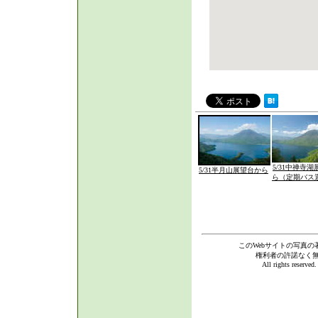
5/31中禅寺
5/31半月山展望台から
ら（定期バス
このWebサイトの写真の
権利者の許諾なく
All rights reserve