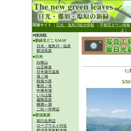
関連サイト
｜
日光・鬼怒川観光情報
｜
宇都宮タウン情報
ト
|
■
HOME
■新緑見どころMAP
日光・鬼怒川・塩原
那須高原
■日光
白根山
山王林道
[一
日光湯元温泉
湯ノ湖
戦場ガ原
5/
竜頭ノ滝
中禅寺湖
いろは坂
霧降高原
憾満ヶ淵
二社一寺周辺
■那須高原
茶臼岳周辺
ロープウエイ付近
那須高原有料道路