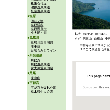
殺生石付近
沼原湿原周辺
板室温泉周辺
■塩原
回顧ノ滝
塩原渓谷
塩原温泉街
小太郎ヶ淵
拡大 :
800x534
1024x683
■鬼怒川
タグ :
男体山
白根山
中
鬼怒川温泉周辺
中禅寺温泉バス停から
龍王峡
２５分で展望台に到着
日塩もみじライン
■川俣温泉
川俣湖
川俣温泉周辺
女夫渕温泉周辺
■足尾
This page can'
庚申山
■宇都宮
Do you own this web
宇都宮市森林公園
栃木県中央公園